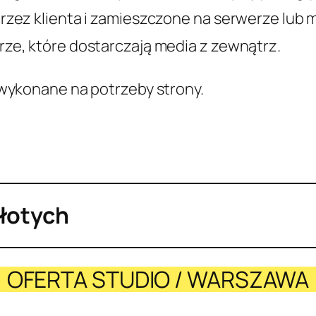
rzez klienta i zamieszczone na serwerze lub
ze, które dostarczają media z zewnątrz.
wykonane na potrzeby strony.
złotych
OFERTA STUDIO / WARSZAWA