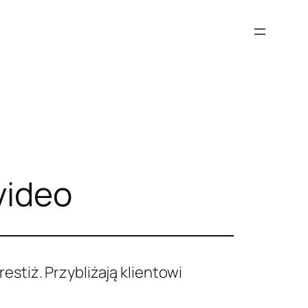
video
estiż. Przybliżają klientowi
.