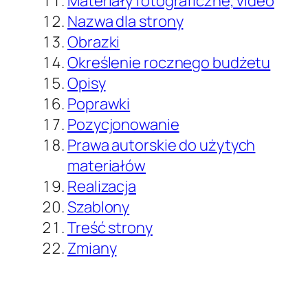
Materiały fotograficzne, video
Nazwa dla strony
Obrazki
Określenie rocznego budżetu
Opisy
Poprawki
Pozycjonowanie
Prawa autorskie do użytych
materiałów
Realizacja
Szablony
Treść strony
Zmiany