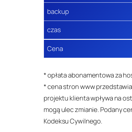
backup
czas
Cena
* opłata abonamentowa za host
* cena stron www przedstawia
projektu klienta wpływa na os
mogą ulec zmianie. Podany cen
Kodeksu Cywilnego.