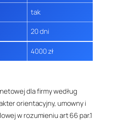
tak
20 dni
4000 zł
netowej dla firmy według
akter orientacyjny, umowny i
owej w rozumieniu art 66 par.1