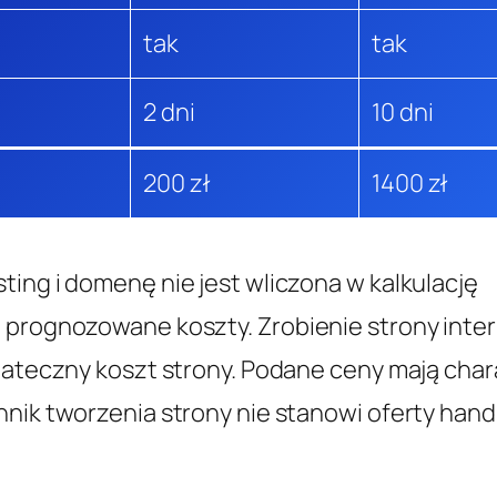
tak
tak
2 dni
10 dni
200 zł
1400 zł
ing i domenę nie jest wliczona w kalkulację
 prognozowane koszty. Zrobienie strony inter
tateczny koszt strony. Podane ceny mają char
nik tworzenia strony nie stanowi oferty handl