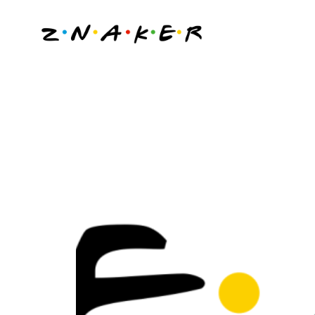
Przejdź
do
treści