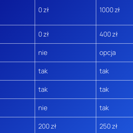
0 zł
1000 zł
0 zł
400 zł
nie
opcja
tak
tak
tak
tak
nie
tak
200 zł
250 zł