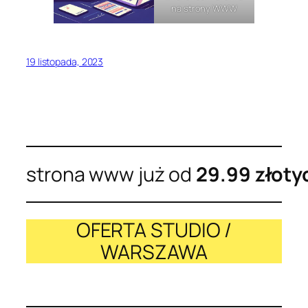
na strony WWW
19 listopada, 2023
strona www już od
29.99 złoty
OFERTA STUDIO /
WARSZAWA