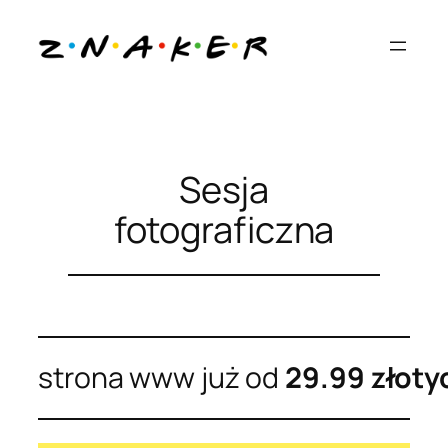
Przejdź
do
treści
Sesja
fotograficzna
strona www już od
29.99 złoty