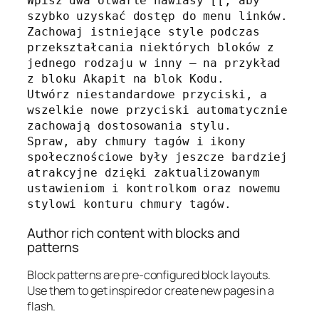
Wpisz dwa otwarte nawiasy [[, aby 
szybko uzyskać dostęp do menu linków.

Zachowaj istniejące style podczas 
przekształcania niektórych bloków z 
jednego rodzaju w inny — na przykład 
z bloku Akapit na blok Kodu.

Utwórz niestandardowe przyciski, a 
wszelkie nowe przyciski automatycznie 
zachowają dostosowania stylu.

Spraw, aby chmury tagów i ikony 
społecznościowe były jeszcze bardziej 
atrakcyjne dzięki zaktualizowanym 
ustawieniom i kontrolkom oraz nowemu 
stylowi konturu chmury tagów.
Author rich content with blocks and
patterns
Block patterns are pre-configured block layouts.
Use them to get inspired or create new pages in a
flash.