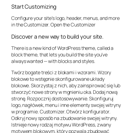
Start Customizing
Configure your site’s logo, header, menus, and more
in the Customizer. Open the Customizer
Discover a new way to build your site.
There is a new kind of WordPress theme, called a
block theme, that lets you build the site you’ve
always wanted — with blocks and styles.
Twórz bogate treści z blokami i wzorami. Wzory
blokowe to wstępnie skonfigurowane układy
blokowe. Skorzystaj z nich, aby zainspirować się lub
stworzyć nowe strony w mgnieniu oka. Dodaj nową
stronę. Rozpocznij dostosowywanie. Skonfiguruj
logo, nagłówek, menu i inne elementy swojej witryny
w programie. Customizer. Otwórz konfigurator.
Odkryj nowy sposób na zbudowanie swojej witryny.
Istnieje nowy rodzaj motywu WordPress, zwany
motywem blokowym, który pozwala zbudować