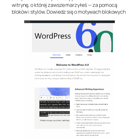
witrynę, o której zawsze marzyłeś — za pomocą
bloków i stylów. Dowiedz się o motywach blokowych