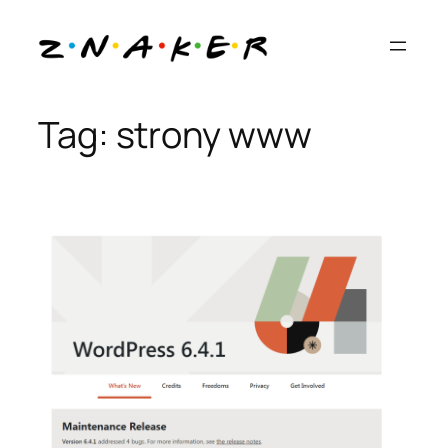
Przejdź
do
treści
Tag:
strony www